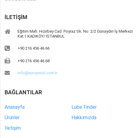
İLETIŞIM
Eğitim Mah. Hızırbey Cad. Poyraz Sk. No: 2/2 Günaydın İş Merkezi
Kat:1 KADIKÖY/ İSTANBUL
+90 216 456 46 66
+90 216 456 46 68
info@europeoil.com.tr
BAĞLANTILAR
Anasayfa
Lube Finder
Ürünler
Hakkımızda
İletişim