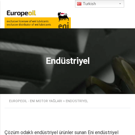
Turkish
Endüstriyel
EUROPEOIL - ENI MOTOR YAĞLARI
>
ENDÜSTRIYEL
Çözüm odaklı endüstriyel ürünler sunan Eni endüstriyel