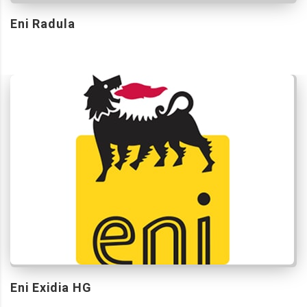
Eni Radula
Eni Exidia HG